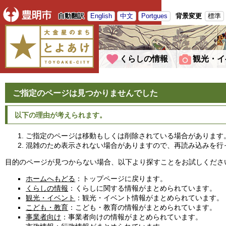
自動翻訳
English
中文
Portgues
背景変更
標準
くらしの情報
観光・イ
ご指定のページは見つかりませんでした
以下の理由が考えられます。
ご指定のページは移動もしくは削除されている場合があります
混雑のため表示されない場合がありますので、再読み込みを行
目的のページが見つからない場合、以下より探すことをお試しくださ
ホームへもどる
：トップページに戻ります。
くらしの情報
：くらしに関する情報がまとめられています。
観光・イベント
：観光・イベント情報がまとめられています。
こども・教育
：こども・教育の情報がまとめられています。
事業者向け
：事業者向けの情報がまとめられています。